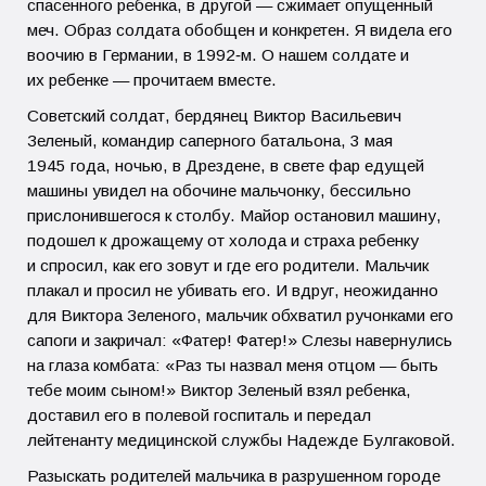
спасенного ребенка, в другой — сжимает опущенный
меч. Образ солдата обобщен и конкретен. Я видела его
воочию в Германии, в 1992‑м. О нашем солдате и
их ребенке — прочитаем вместе.
Советский солдат, бердянец Виктор Васильевич
Зеленый, командир саперного батальона, 3 мая
1945 года, ночью, в Дрездене, в свете фар едущей
машины увидел на обочине мальчонку, бессильно
прислонившегося к столбу. Майор остановил машину,
подошел к дрожащему от холода и страха ребенку
и спросил, как его зовут и где его родители. Мальчик
плакал и просил не убивать его. И вдруг, неожиданно
для Виктора Зеленого, мальчик обхватил ручонками его
сапоги и закричал: «Фатер! Фатер!» Слезы навернулись
на глаза комбата: «Раз ты назвал меня отцом — быть
тебе моим сыном!» Виктор Зеленый взял ребенка,
доставил его в полевой госпиталь и передал
лейтенанту медицинской службы Надежде Булгаковой.
Разыскать родителей мальчика в разрушенном городе