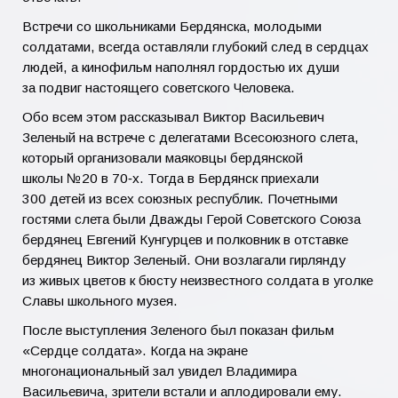
Встречи со школьниками Бердянска, молодыми
солдатами, всегда оставляли глубокий след в сердцах
людей, а кинофильм наполнял гордостью их души
за подвиг настоящего советского Человека.
Обо всем этом рассказывал Виктор Васильевич
Зеленый на встрече с делегатами Всесоюзного слета,
который организовали маяковцы бердянской
школы №20 в 70‑х. Тогда в Бердянск приехали
300 детей из всех союзных республик. Почетными
гостями слета были Дважды Герой Советского Союза
бердянец Евгений Кунгурцев и полковник в отставке
бердянец Виктор Зеленый. Они возлагали гирлянду
из живых цветов к бюсту неизвестного солдата в уголке
Славы школьного музея.
После выступления Зеленого был показан фильм
«Сердце солдата». Когда на экране
многонациональный зал увидел Владимира
Васильевича, зрители встали и аплодировали ему.