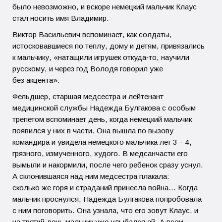
было невозможно, и вскоре немецкий мальчик Клаус
стал носить имя Владимир.
Виктор Васильевич вспоминает, как солдаты,
истосковавшиеся по теплу, дому и детям, привязались
к мальчику, «натащили игрушек откуда‑то, научили
русскому, и через год Володя говорил уже
без акцента».
Фельдшер, старшая медсестра и лейтенант
медицинской службы Надежда Булгакова с особым
трепетом вспоминает день, когда немецкий мальчик
появился у них в части. Она вышла по вызову
командира и увидела немецкого мальчика лет 3 – 4,
грязного, измученного, худого. В медсанчасти его
вымыли и накормили, после чего ребенок сразу уснул.
А склонившаяся над ним медсестра плакала:
сколько же горя и страданий принесла война… Когда
мальчик проснулся, Надежда Булгакова попробовала
с ним поговорить. Она узнала, что его зовут Клаус, и
на третий день мальчик уже улыбался ей. А всем