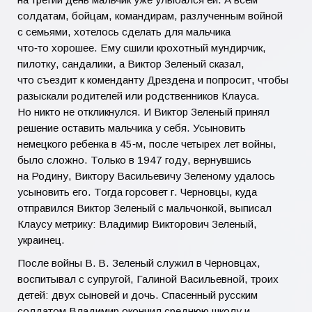
солдатам, бойцам, командирам, разлученным войной
с семьями, хотелось сделать для мальчика
что‑то хорошее. Ему сшили крохотный мундирчик,
пилотку, сандалики, а Виктор Зеленый сказал,
что съездит к коменданту Дрездена и попросит, чтобы
разыскали родителей или родственников Клауса.
Но никто не откликнулся. И Виктор Зеленый принял
решение оставить мальчика у себя. Усыновить
немецкого ребенка в 45‑м, после четырех лет войны,
было сложно. Только в 1947 году, вернувшись
на Родину, Виктору Васильевичу Зеленому удалось
усыновить его. Тогда горсовет г. Черновцы, куда
отправился Виктор Зеленый с мальчонкой, выписал
Клаусу метрику: Владимир Викторович Зеленый,
украинец.
После войны В. В. Зеленый служил в Черновцах,
воспитывал с супругой, Галиной Васильевной, троих
детей: двух сыновей и дочь. Спасенный русским
солдатом Владимир окончил среднюю школу и