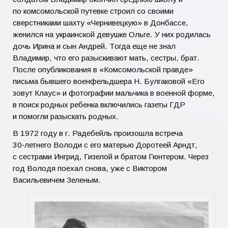
по комсомольской путевке строил со своими
сверстниками шахту «Чернивецкую» в Донбассе,
женился на украинской девушке Ольге. У них родилась
дочь Ирина и сын Андрей. Тогда еще не знал
Владимир, что его разыскивают мать, сестры, брат.
После опубликования в «Комсомольской правде»
письма бывшего военфельдшера Н. Булгаковой «Его
зовут Клаус» и фотографии мальчика в военной форме,
в поиск родных ребенка включились газеты ГДР
и помогли разыскать родных.
В 1972 году в г. Радебейль произошла встреча
30‑летнего Володи с его матерью Доротеей Арндт,
с сестрами Ингрид, Гизелой и братом Гюнтером. Через
год Володя поехал снова, уже с Виктором
Васильевичем Зеленым.