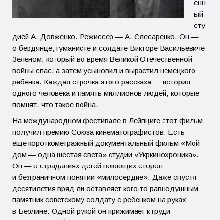
енн
ый
Море
сту
Памятники
дией А. Довженко. Режиссер — А. Слесаренко. Он —
о бердянце, гуманисте и солдате Викторе Васильевиче
Ретро фото.
Зеленом, который во время Великой Отечественной
войны спас, а затем усыновил и вырастил немецкого
ребенка. Каждая строчка этого рассказа — история
одного человека и память миллионов людей, которые
помнят, что такое война.
На международном фестивале в Лейпциге этот фильм
получил премию Союза кинематографистов. Есть
еще короткометражный документальный фильм «Мой
дом — одна шестая света» студии «Укркинохроника».
Он — о страданиях детей воюющих сторон
и безграничном понятии «милосердие». Даже спустя
десятилетия вряд ли оставляет кого‑то равнодушным
памятник советскому солдату с ребенком на руках
в Берлине. Одной рукой он прижимает к груди